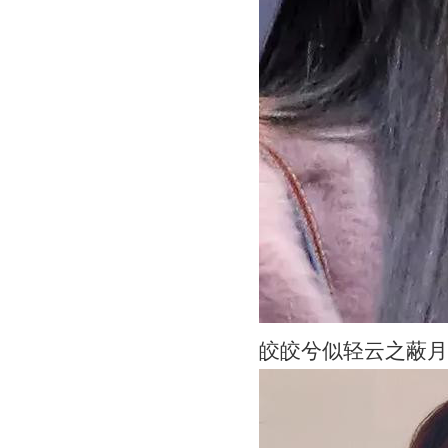
皎皎兮似轻云之蔽月