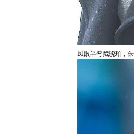
凤眼半弯藏琥珀，朱