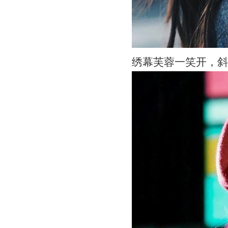
绣幕芙蓉一笑开，斜