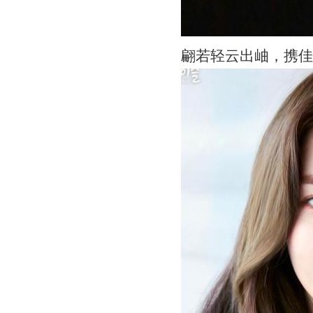
翩若轻云出岫，携佳