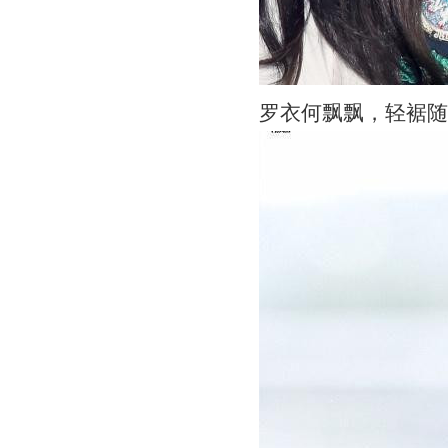
罗衣何飘飘，轻裾随