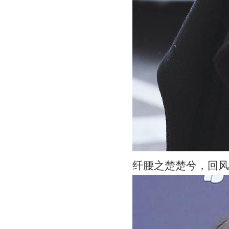
纤腰之楚楚兮，回风