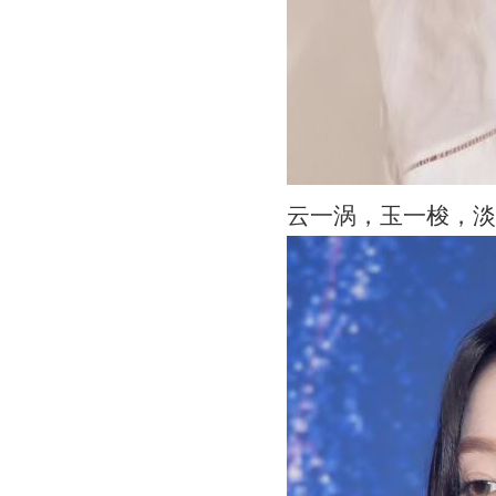
云一涡，玉一梭，淡