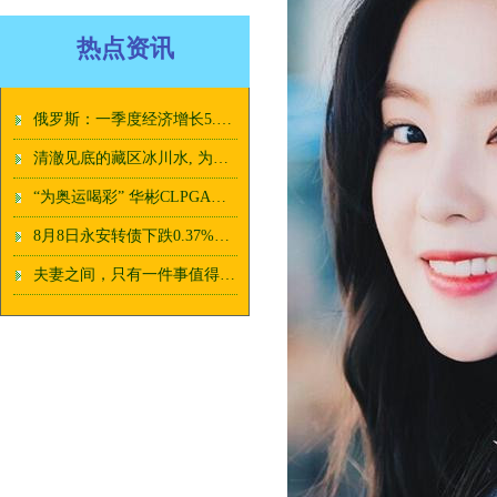
热点资讯
俄罗斯：一季度经济增长5.4%，GDP降至4762亿美元，全球排名呢？
清澈见底的藏区冰川水, 为什么喝不得? 喝一口可能少半个肝!
“为奥运喝彩” 华彬CLPGA中国女子精英赛6月开赛
8月8日永安转债下跌0.37%，转股溢价率41.04%
夫妻之间，只有一件事值得计较