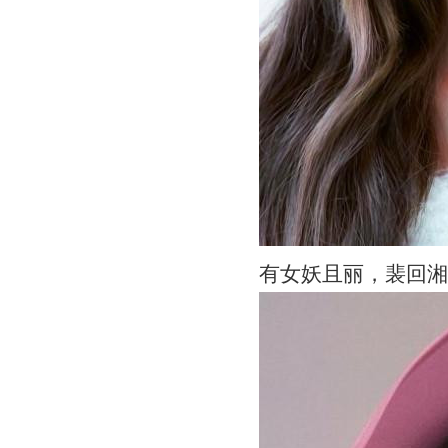
有女妖且丽，裴回湘