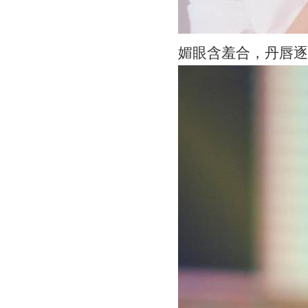
媚眼含羞合，丹唇逐