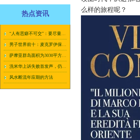
么样的旅程呢？
热点资讯
“人有恶癖不可交”：要尽量远离，有这6种癖好的人
男子世界前十：麦克罗伊保持第三 森川升到第八位
萨摩亚群岛面积为3030平方千米
洗米华上诉失败首发声，仍不知自己错在哪里，未提到妻女及情人
风水断流年应期的方法