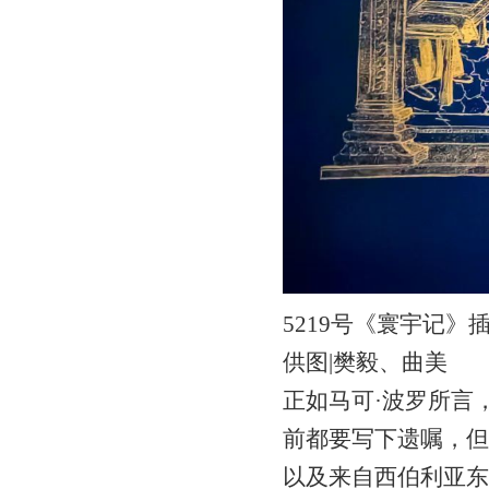
5219号《寰宇记》
供图|樊毅、曲美
正如马可·波罗所言
前都要写下遗嘱，但
以及来自西伯利亚东