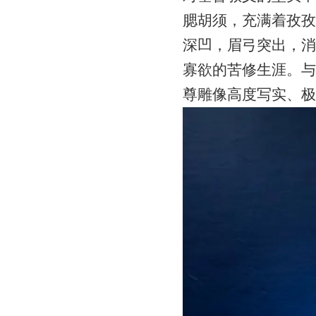
腮胡须，充满着孜孜
深凹，眉弓突出，消
寡欲的苦修生涯。与
尊雕像高度写实、极