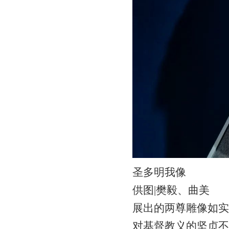
圣多明我像
供图|樊毅、曲美
展出的两尊雕像如实
对基督教义的坚贞不