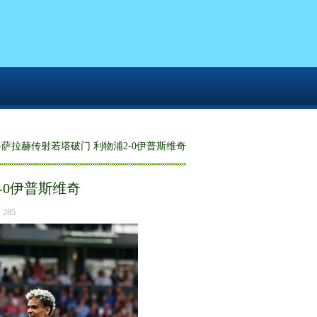
超-萨拉赫传射若塔破门 利物浦2-0伊普斯维奇
-0伊普斯维奇
285