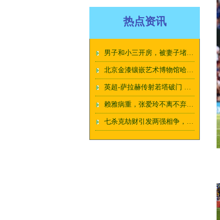
热点资讯
男子和小三开房，被妻子堵门，大喊：我找100个小三，她也不离婚
北京金漆镶嵌艺术博物馆哈尔滨展示中心揭牌 促两地文化交流
英超-萨拉赫传射若塔破门 利物浦2-0伊普斯维奇
赖雅病重，张爱玲不离不弃照顾，11年后丈夫去世，她却没流一滴泪
七杀克劫财引发两强相争，典型红颜祸水命格