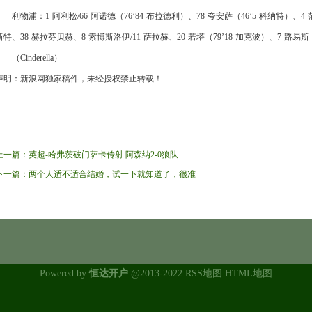
利物浦：1-阿利松/66-阿诺德（76’84-布拉德利）、78-夸安萨（46’5-科纳特）、4-范
斯特、38-赫拉芬贝赫、8-索博斯洛伊/11-萨拉赫、20-若塔（79’18-加克波）、7-路易斯
（Cinderella）
声明：新浪网独家稿件，未经授权禁止转载！
上一篇：
英超-哈弗茨破门萨卡传射 阿森纳2-0狼队
下一篇：
两个人适不适合结婚，试一下就知道了，很准
Powered by
恒达开户
@2013-2022
RSS地图
HTML地图