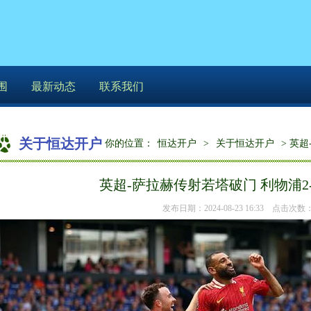
围
最新动态
联系我们
关于恒达开户
你的位置：
恒达开户
>
关于恒达开户
> 英
英超-萨拉赫传射若塔破门 利物浦2
发布日期：2024-08-23 16:33 点击次数：