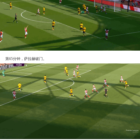
第65分钟，萨拉赫破门。