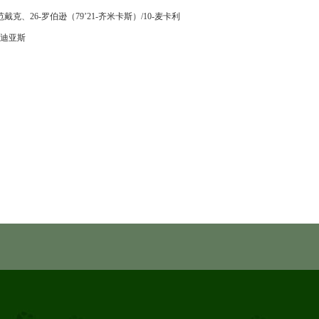
戴克、26-罗伯逊（79’21-齐米卡斯）/10-麦卡利
-迪亚斯