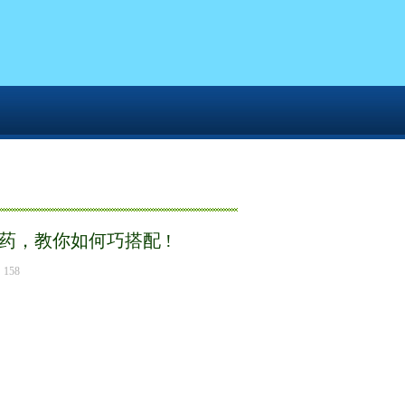
能用，也是男人的大补药，教你如何巧搭配 !
，教你如何巧搭配 !
158