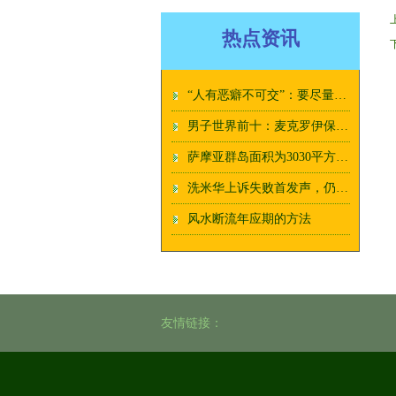
热点资讯
“人有恶癖不可交”：要尽量远离，有这6种癖好的人
男子世界前十：麦克罗伊保持第三 森川升到第八位
萨摩亚群岛面积为3030平方千米
洗米华上诉失败首发声，仍不知自己错在哪里，未提到妻女及情人
风水断流年应期的方法
友情链接：