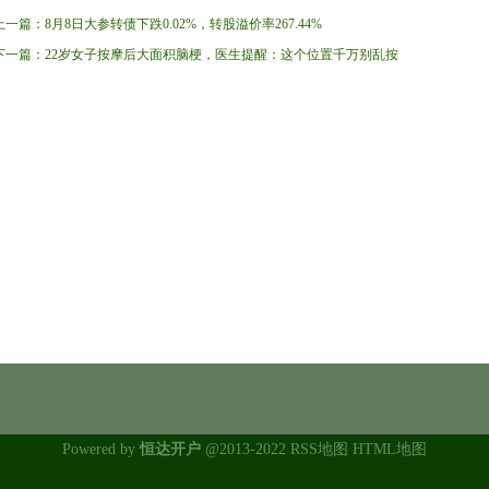
上一篇：
8月8日大参转债下跌0.02%，转股溢价率267.44%
下一篇：
22岁女子按摩后大面积脑梗，医生提醒：这个位置千万别乱按
Powered by
恒达开户
@2013-2022
RSS地图
HTML地图